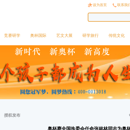
设为首页
联系我
竞赛研学
奥杯国际
艺文大展
研学旅行
传统文化
授权发布
奥杯赛全国执委会任命张林林同志为奥